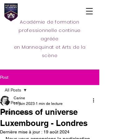
Académie de formation
professionnelle continue
agréée
en Mannequinat et Arts de la
scène
Post
All Posts
Carine
All Posts
11 juin 2023
1 min de lecture
Princess of universe
Latest News
Luxembourg - Londres
Dernière mise à jour :
19 août 2024
Nous vous annoncions la participation 