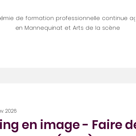
émie de formation professionnelle continue a
en Mannequinat et Arts de la scène
 Corse 2027
L'Académie
Nos programmes
anv. 2026
ng en image - Faire d