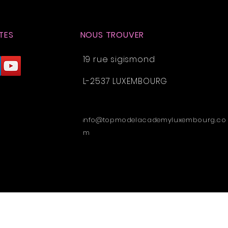
TES
NOUS TROUVER
19 rue sigismond
L-2537 LUXEMBOURG
nfo@topmodelacademyluxembourg.co
i
m