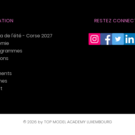
ATION
RESTEZ CONNEC
 de l'été - Corse 2027
émie
ogrammes
ions
ents
nes
t
© 2026 by TOP MODEL ACADEMY LUXEMBOURG