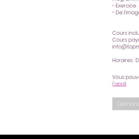
- Exercice
- De l'ima
Cours inclu
Cours paya
info@top
Vous pouve
l'appli
Demande