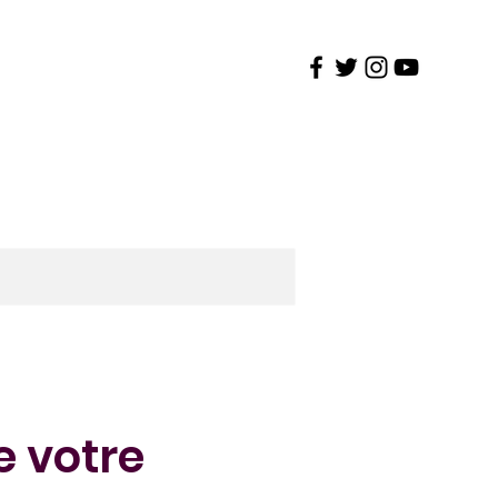
gréée
Admissions
Tarifs
More
e votre