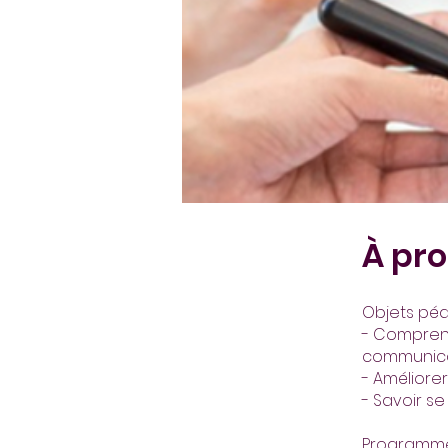
À pr
Objets pé
- Comprend
communic
- Améliore
- Savoir s
Programme