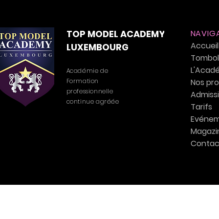
TOP MODEL ACADEMY
NAVIG
Accueil
LUXEMBOURG
Tombola
L'Acad
Académie de
Formation
Nos pr
professionnelle
Admiss
continue agréée
Tarifs
Evénem
Magazi
Contac